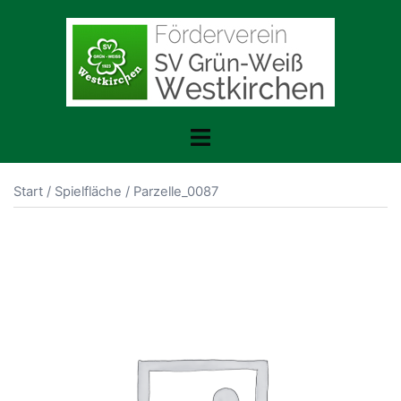
Zum
Inhalt
springen
Menü
umschalten
Start
/
Spielfläche
/ Parzelle_0087