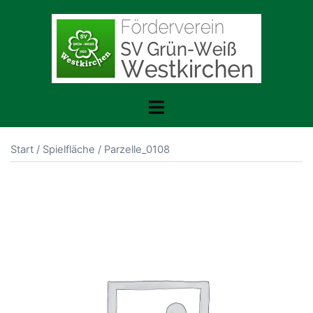
Zum
Inhalt
springen
Menü
umschalten
Start
/
Spielfläche
/ Parzelle_0108