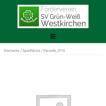
Zum
Inhalt
springen
Toggle
menu
Startseite
/
Spielfläche
/ Parzelle_0115