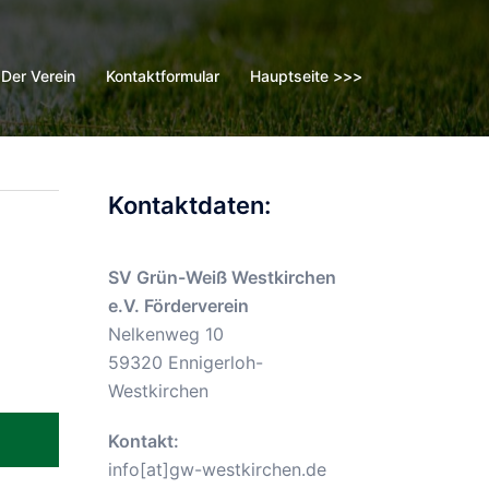
Der Verein
Kontaktformular
Hauptseite >>>
Kontaktdaten:
SV Grün-Weiß Westkirchen
e.V. Förderverein
Nelkenweg 10
59320 Ennigerloh-
Westkirchen
Kontakt:
info[at]gw-westkirchen.de