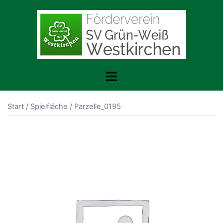
Zum
Inhalt
springen
Menü
umschalten
Start
/
Spielfläche
/ Parzelle_0195