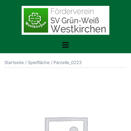
Zum
Inhalt
springen
Toggle
menu
Startseite
/
Spielfläche
/ Parzelle_0223