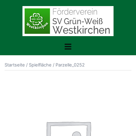
Zum
Inhalt
springen
Toggle
menu
Startseite
/
Spielfläche
/ Parzelle_0252