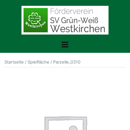
Zum
Inhalt
springen
Toggle
menu
Startseite
/
Spielfläche
/ Parzelle_0310