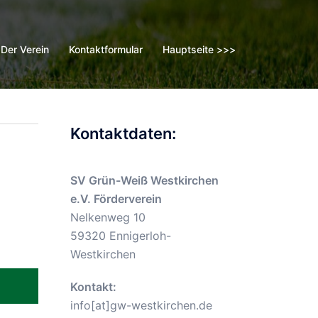
Der Verein
Kontaktformular
Hauptseite >>>
Kontaktdaten:
SV Grün-Weiß Westkirchen
e.V. Förderverein
Nelkenweg 10
59320 Ennigerloh-
Westkirchen
Kontakt:
info[at]gw-westkirchen.de