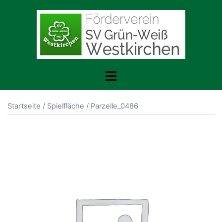
Zum
Inhalt
springen
Toggle
menu
Startseite
/
Spielfläche
/ Parzelle_0486