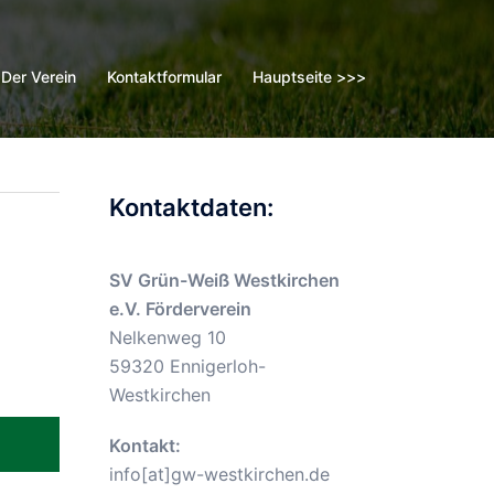
Der Verein
Kontaktformular
Hauptseite >>>
Kontaktdaten:
SV Grün-Weiß Westkirchen
e.V. Förderverein
Nelkenweg 10
59320 Ennigerloh-
Westkirchen
Kontakt:
info[at]gw-westkirchen.de