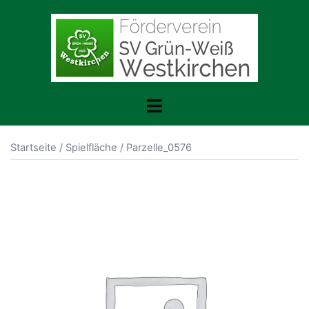
Zum
Inhalt
springen
Toggle
menu
Startseite
/
Spielfläche
/ Parzelle_0576