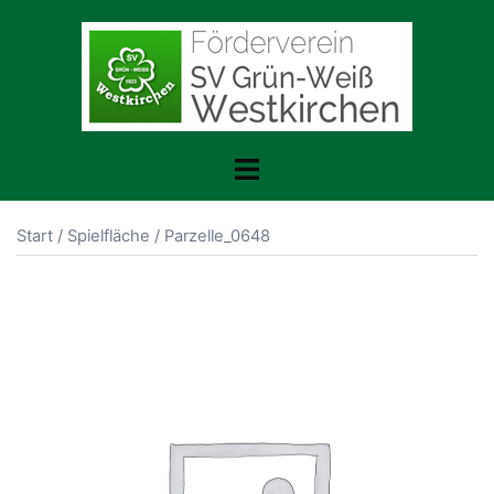
Zum
Inhalt
springen
Menü
umschalten
Start
/
Spielfläche
/ Parzelle_0648