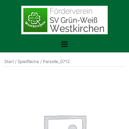
Zum
Inhalt
springen
Menü
umschalten
Start
/
Spielfläche
/ Parzelle_0712