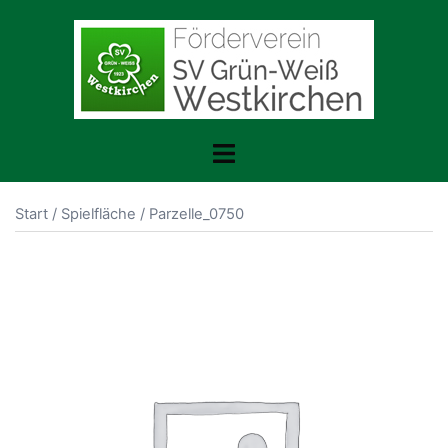
Zum
Inhalt
springen
Menü
umschalten
Start
/
Spielfläche
/ Parzelle_0750