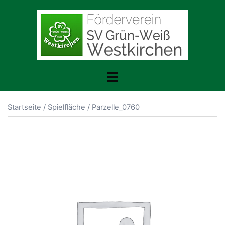
Zum
Inhalt
springen
Toggle
menu
Startseite
/
Spielfläche
/ Parzelle_0760