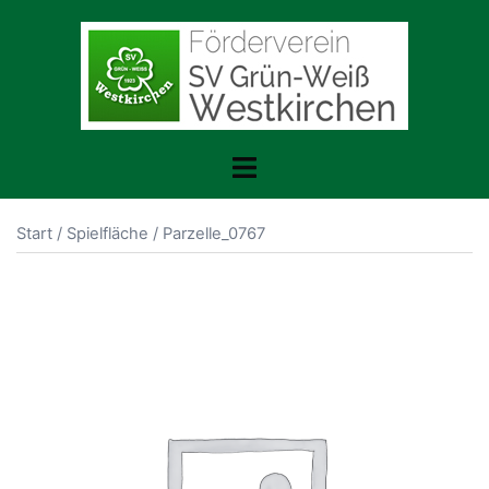
Zum
Inhalt
springen
Menü
umschalten
Start
/
Spielfläche
/ Parzelle_0767