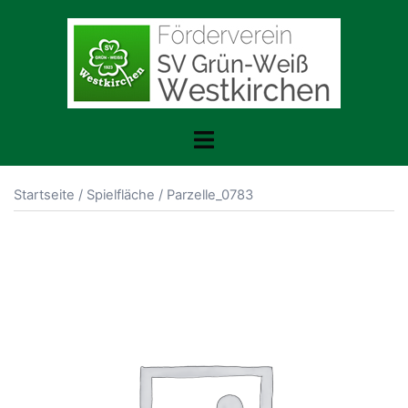
Zum
Inhalt
springen
Toggle
menu
Startseite
/
Spielfläche
/ Parzelle_0783