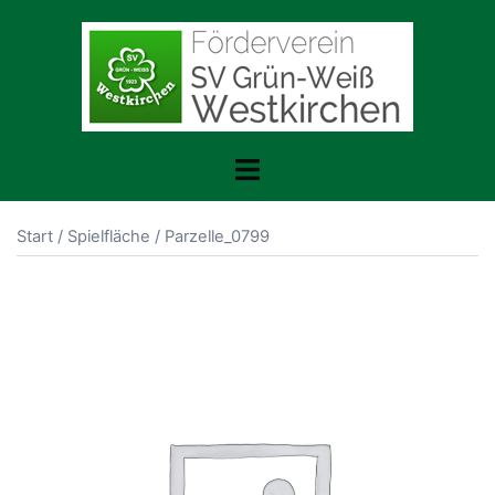
Zum
Inhalt
springen
Menü
umschalten
Start
/
Spielfläche
/ Parzelle_0799