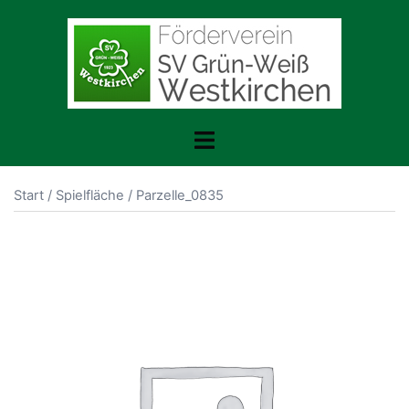
Zum
Inhalt
springen
Menü
umschalten
Start
/
Spielfläche
/ Parzelle_0835