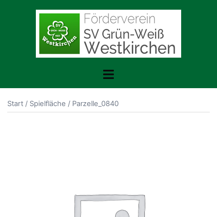
Zum
Inhalt
springen
Menü
umschalten
Start
/
Spielfläche
/ Parzelle_0840