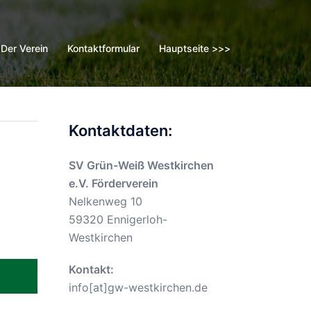
Der Verein
Kontaktformular
Hauptseite >>>
Kontaktdaten:
SV Grün-Weiß Westkirchen
e.V. Förderverein
Nelkenweg 10
59320 Ennigerloh-
Westkirchen
Kontakt:
info[at]gw-westkirchen.de