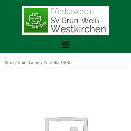
Zum
Inhalt
springen
Menü
umschalten
Start
/
Spielfläche
/ Parzelle_0885