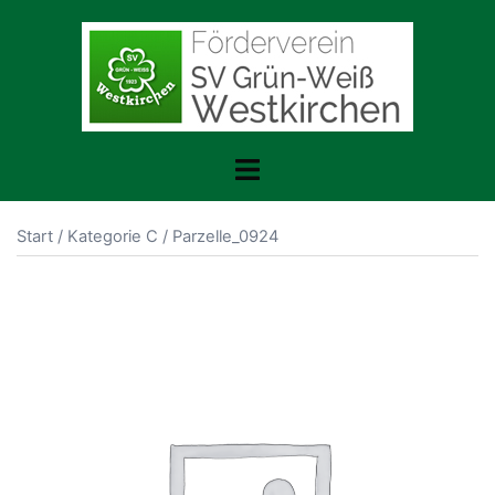
Zum
Inhalt
springen
Menü
umschalten
Start
/
Kategorie C
/ Parzelle_0924