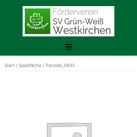
Zum
Inhalt
springen
Menü
umschalten
Start
/
Spielfläche
/ Parzelle_0945