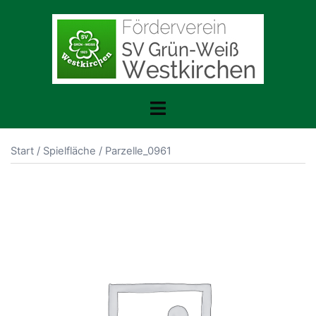
Zum
Inhalt
springen
Menü
umschalten
Start
/
Spielfläche
/ Parzelle_0961