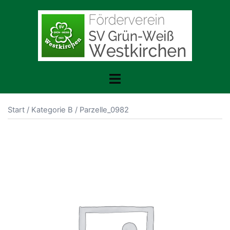
Zum
Inhalt
springen
Menü
umschalten
Start
/
Kategorie B
/ Parzelle_0982