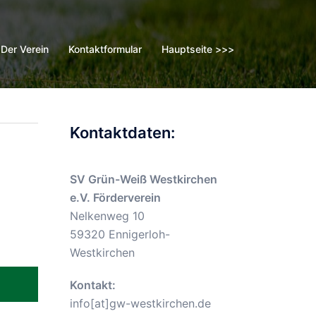
Der Verein
Kontaktformular
Hauptseite >>>
Kontaktdaten:
SV Grün-Weiß Westkirchen
e.V. Förderverein
Nelkenweg 10
59320 Ennigerloh-
Westkirchen
Kontakt:
info[at]gw-westkirchen.de