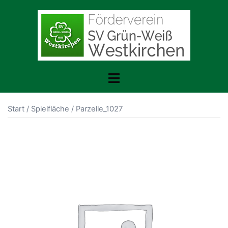
Zum
Inhalt
springen
Menü
umschalten
Start
/
Spielfläche
/ Parzelle_1027