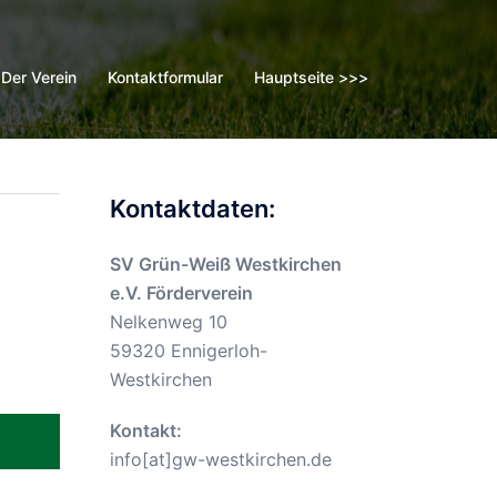
Der Verein
Kontaktformular
Hauptseite >>>
Kontaktdaten:
SV Grün-Weiß Westkirchen
e.V. Förderverein
Nelkenweg 10
59320 Ennigerloh-
Westkirchen
Kontakt:
info[at]gw-westkirchen.de