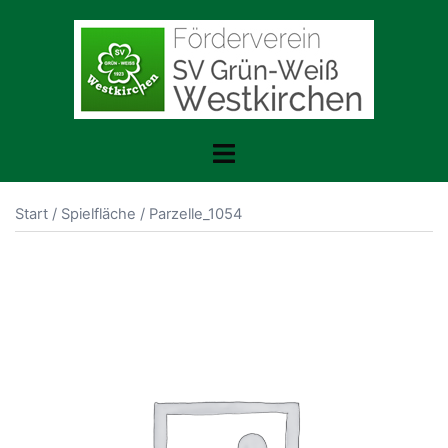
Zum
Inhalt
springen
Menü
umschalten
Start
/
Spielfläche
/ Parzelle_1054