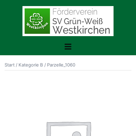
Zum
Inhalt
springen
Menü
umschalten
Start
/
Kategorie B
/ Parzelle_1060