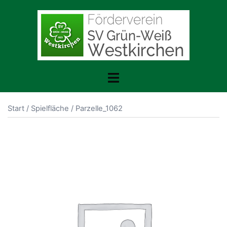
Zum
Inhalt
springen
Menü
umschalten
Start
/
Spielfläche
/ Parzelle_1062