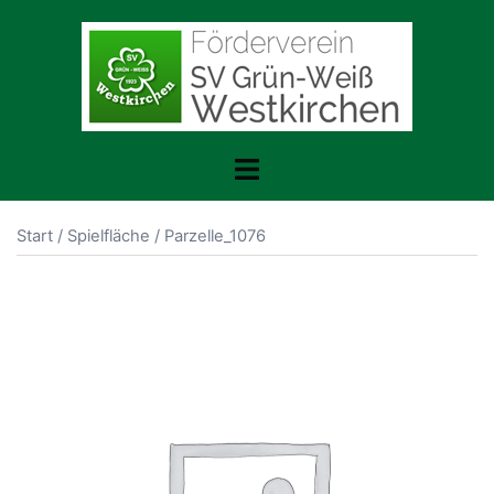
Zum
Inhalt
springen
Menü
umschalten
Start
/
Spielfläche
/ Parzelle_1076