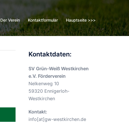
Der Verein
Kontaktformular
Hauptseite >>>
Kontaktdaten:
SV Grün-Weiß Westkirchen
e.V. Förderverein
Nelkenweg 10
59320 Ennigerloh-
Westkirchen
Kontakt:
info[at]gw-westkirchen.de