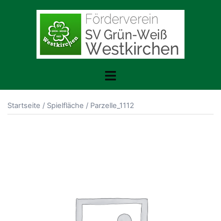
Zum
Inhalt
springen
Toggle
menu
Startseite
/
Spielfläche
/ Parzelle_1112