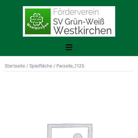
Zum
Inhalt
springen
Toggle
menu
Startseite
/
Spielfläche
/ Parzelle_1125