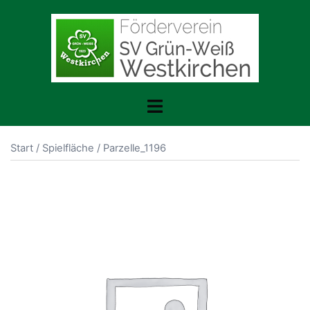
Zum
Inhalt
springen
Menü
umschalten
Start
/
Spielfläche
/ Parzelle_1196