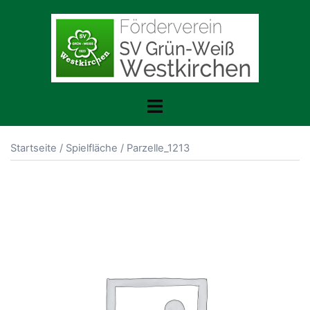
Zum
Inhalt
springen
Toggle
menu
Startseite
/
Spielfläche
/ Parzelle_1213