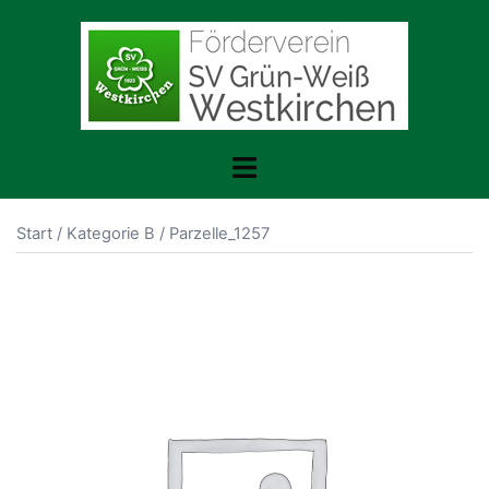
Zum
Inhalt
springen
Menü
umschalten
Start
/
Kategorie B
/ Parzelle_1257