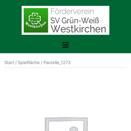
Zum
Inhalt
springen
Menü
umschalten
Start
/
Spielfläche
/ Parzelle_1273