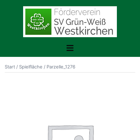
Zum
Inhalt
springen
Menü
umschalten
Start
/
Spielfläche
/ Parzelle_1276