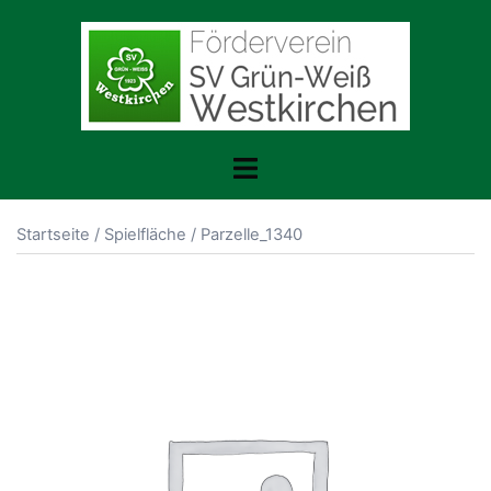
Zum
Inhalt
springen
Toggle
menu
Startseite
/
Spielfläche
/ Parzelle_1340