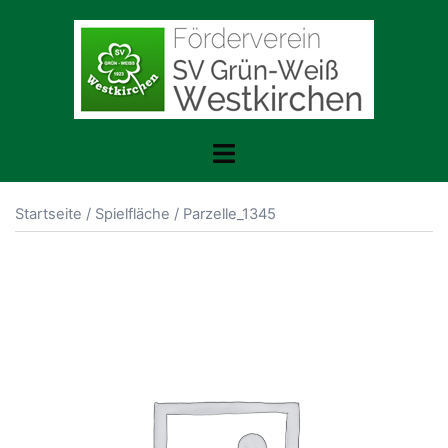
Zum
Inhalt
springen
Toggle
menu
Startseite
/
Spielfläche
/ Parzelle_1345