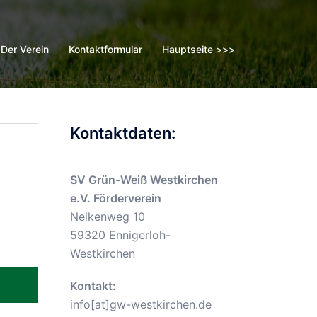
Der Verein
Kontaktformular
Hauptseite >>>
Kontaktdaten:
SV Grün-Weiß Westkirchen
e.V. Förderverein
Nelkenweg 10
59320 Ennigerloh-
Westkirchen
Kontakt:
info[at]gw-westkirchen.de