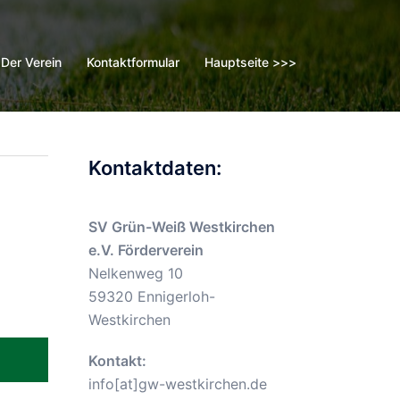
Der Verein
Kontaktformular
Hauptseite >>>
Kontaktdaten:
SV Grün-Weiß Westkirchen
e.V. Förderverein
Nelkenweg 10
59320 Ennigerloh-
Westkirchen
Kontakt:
info[at]gw-westkirchen.de