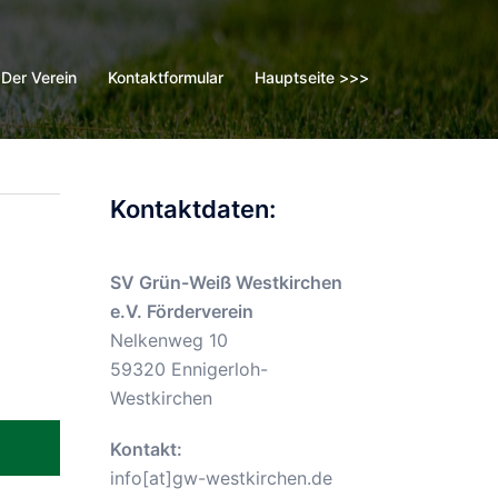
Der Verein
Kontaktformular
Hauptseite >>>
Kontaktdaten:
SV Grün-Weiß Westkirchen
e.V. Förderverein
Nelkenweg 10
59320 Ennigerloh-
Westkirchen
Kontakt:
info[at]gw-westkirchen.de