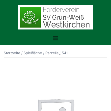
Zum
Inhalt
springen
Toggle
menu
Startseite
/
Spielfläche
/ Parzelle_1541