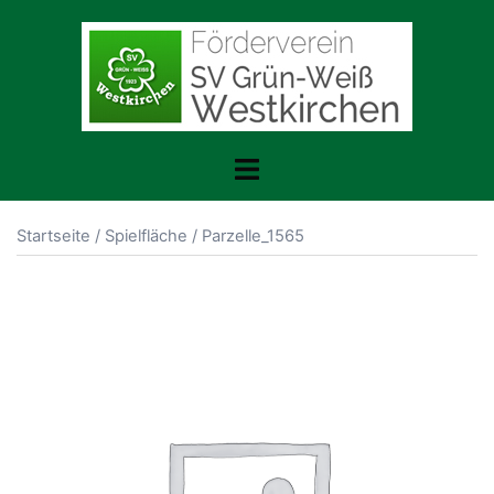
Zum
Inhalt
springen
Toggle
menu
Startseite
/
Spielfläche
/ Parzelle_1565