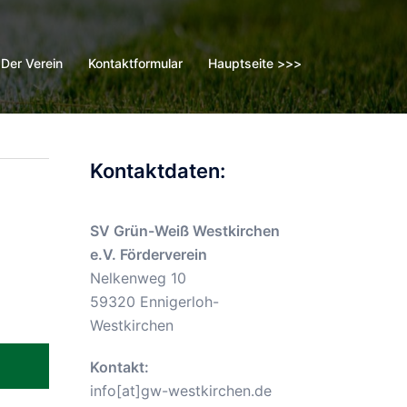
Der Verein
Kontaktformular
Hauptseite >>>
Kontaktdaten:
SV Grün-Weiß Westkirchen
e.V. Förderverein
Nelkenweg 10
59320 Ennigerloh-
Westkirchen
Kontakt:
info[at]gw-westkirchen.de